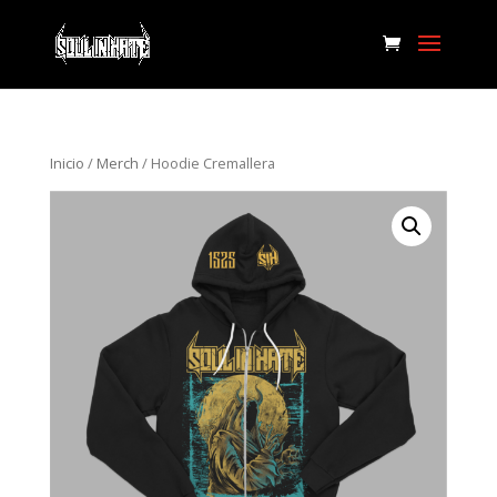
Inicio
/
Merch
/ Hoodie Cremallera